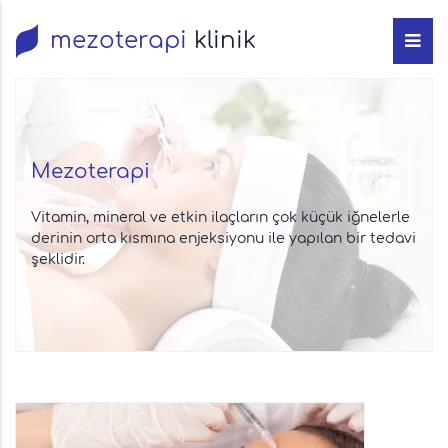
mezoterapi
klinik
Mezoterapi
Vitamin, mineral ve etkin ilaçların çok küçük iğnelerle
derinin orta kısmına enjeksiyonu ile yapılan bir tedavi
şeklidir.